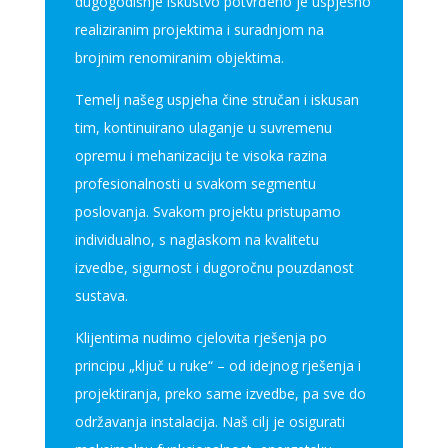
dugogodišnje iskustvo potvrđeno je uspješno
realiziranim projektima i suradnjom na
brojnim renomiranim objektima.
Temelj našeg uspjeha čine stručan i iskusan
tim, kontinuirano ulaganje u suvremenu
opremu i mehanizaciju te visoka razina
profesionalnosti u svakom segmentu
poslovanja. Svakom projektu pristupamo
individualno, s naglaskom na kvalitetu
izvedbe, sigurnost i dugoročnu pouzdanost
sustava.
Klijentima nudimo cjelovita rješenja po
principu „ključ u ruke“ – od idejnog rješenja i
projektiranja, preko same izvedbe, pa sve do
održavanja instalacija. Naš cilj je osigurati