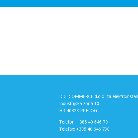
D.G. COMMERCE d.o.o. za elektroinstal
Industrijska zona 10
HR-40323 PRELOG
Telefon: +385 40 646 791
Telefax: +385 40 646 790