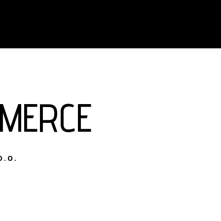
MMERCE
O.O.