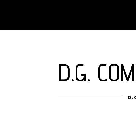
D.G. CO
D.