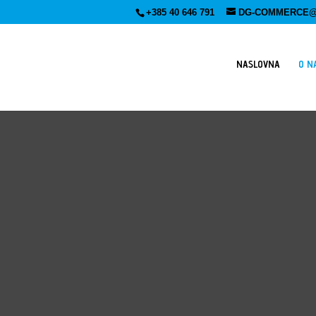
+385 40 646 791
DG-COMMERCE@
NASLOVNA
O N