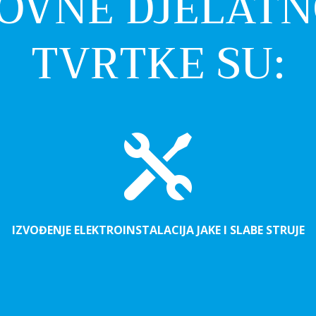
OVNE DJELATN
TVRTKE SU:

IZVOĐENJE ELEKTROINSTALACIJA JAKE I SLABE STRUJE
Obratite nam
punim povje